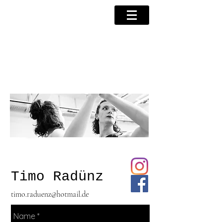
TIMO
RADÜ
NZ
Timo Radünz
timo.raduenz@hotmail.de